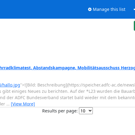
Manage this list
hrradklimatest, Abstandskampagne, Mobilitätsausschuss Herzoge
/hallo.jpg
">![Bild: Beschreibung](https://speicher.adfc-ac.de/news
 gibt einiges Neues zu berichten. Auf der *L23 wurden die Baua
nd der ADFC Bundesverband startet bald wieder mit dem bekannte
der
…
[View More]
Results per page: