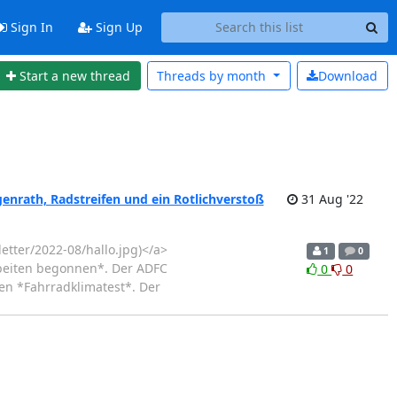
Sign In
Sign Up
Start a new thread
Threads by
month
Download
nrath, Radstreifen und ein Rotlichverstoß
31 Aug '22
letter/2022-08/hallo.jpg)</a>
1
0
rbeiten begonnen*. Der ADFC
0
0
n *Fahrradklimatest*. Der