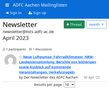
ADFC Aachen Mailinglisten
Sign In
Sign Up
Newsletter
Thread
month
newsletter@lists.adfc-ac.de
April 2023
1 participants
1 discussions
Neue Luftpumpe, Fahrradklimatest, NRW-
Landesversammlung, Berichte von bisherigen
sowie Ausblick auf kommende
Veranstaltungen, Verkehrsregeln
by Der Newsletter des ADFC Aachen
30 Apr '23
Results per page: