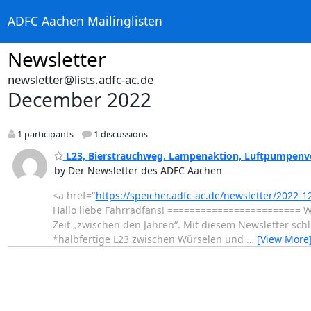
ADFC Aachen Mailinglisten
Newsletter
newsletter@lists.adfc-ac.de
December 2022
1 participants
1 discussions
L23, Bierstrauchweg, Lampenaktion, Luftpumpenve
by Der Newsletter des ADFC Aachen
<a href="
https://speicher.adfc-ac.de/newsletter/2022-12
Hallo liebe Fahrradfans! ======================== Wi
Zeit „zwischen den Jahren“. Mit diesem Newsletter schl
*halbfertige L23 zwischen Würselen und
…
[View More