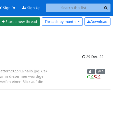
Sign In
Sign Up
Start a new thread
Threads by
month
Download
29 Dec '22
letter/2022-12/hallo.jpg)</a>
1
0
wir in dieser merkwürdige
0
0
erfen einen Blick auf die